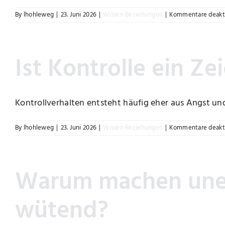
By
lhohleweg
|
23. Juni 2026
|
Wissen Beziehungen
|
Kommentare deakti
Ist Kontrolle ein Z
Kontrollverhalten entsteht häufig eher aus Angst und U
By
lhohleweg
|
23. Juni 2026
|
Wissen Beziehungen
|
Kommentare deakti
Warum machen unerf
wütend?