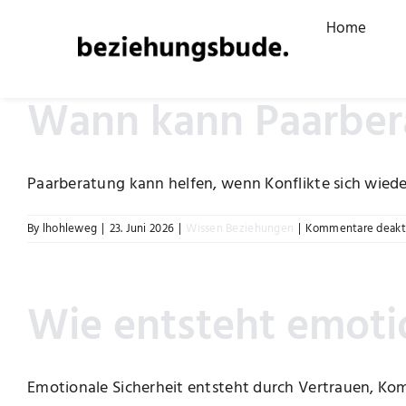
Skip
Home
to
content
Wann kann Paarber
Paarberatung kann helfen, wenn Konflikte sich wieder
By
lhohleweg
|
23. Juni 2026
|
Wissen Beziehungen
|
Kommentare deakti
Wie entsteht emoti
Emotionale Sicherheit entsteht durch Vertrauen, Kom