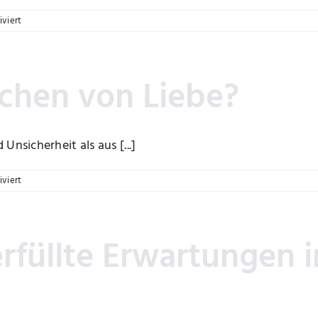
für
viert
Wie
entsteht
emotionale
Sicherheit
eichen von Liebe?
in
Beziehungen?
nsicherheit als aus [...]
für
viert
Ist
Kontrolle
ein
Zeichen
üllte Erwartungen i
von
Liebe?